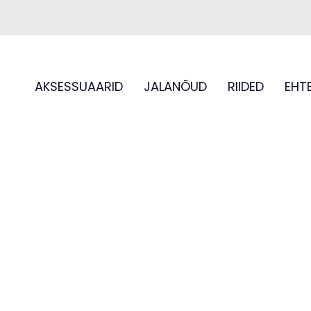
AKSESSUAARID
JALANÕUD
RIIDED
EHT