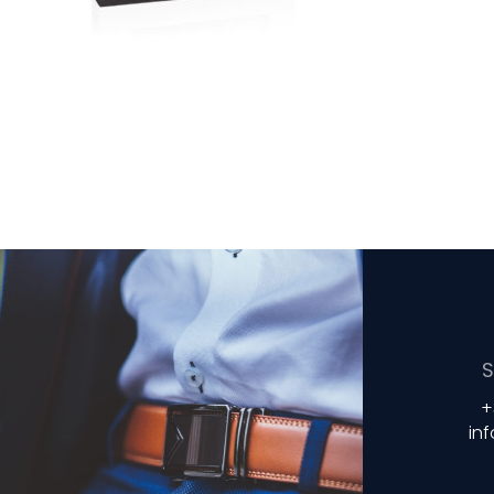
S
+
in