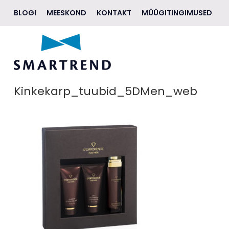
BLOGI
MEESKOND
KONTAKT
MÜÜGITINGIMUSED
AKSESSUAARID
JALANÕUD
RIIDED
Kinkekarp_tuubid_5DMen_web
EHTED
ILU
ELUSTIIL
KINGITUSEKS
BRÄNDID