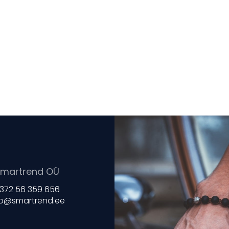
martrend OÜ
372 56 359 656
fo@smartrend.ee