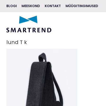
BLOGI
MEESKOND
KONTAKT
MÜÜGITINGIMUSED
AKSESSUAARID
JALANÕUD
RIIDED
lund T k
EHTED
ILU
ELUSTIIL
KINGITUSEKS
BRÄNDID