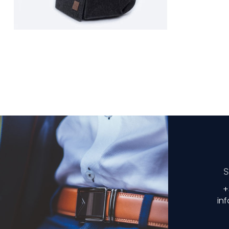
S
+
in