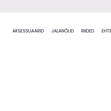
AKSESSUAARID
JALANÕUD
RIIDED
EHT