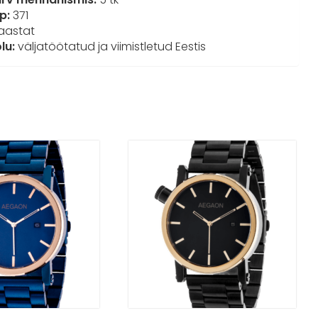
üp:
371
aastat
lu:
väljatöötatud ja viimistletud Eestis