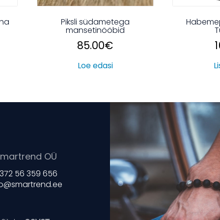
aha
Piksli südametega
Habeme
mansetinööbid
T
85.00
€
1
Loe edasi
L
martrend OÜ
372 56 359 656
fo@smartrend.ee