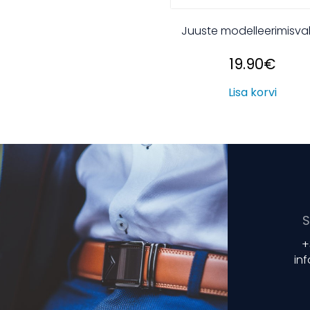
Juuste modelleerimisv
19.90
€
Lisa korvi
S
+
in