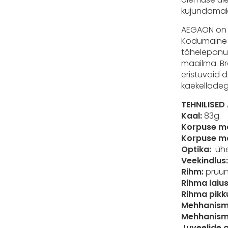
kujundamaks
AEGAON on e
Kodumaine v
tähelepanu 
maailma. Br
eristuvaid 
käekelladeg
TEHNILISE
Kaal:
83g.
Korpuse m
Korpuse ma
Optika:
ühep
Veekindlus
Rihm:
pruun
Rihma laius
Rihma pikk
Mehhanismi
Mehhanismi
Juveelide 