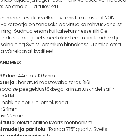
 ise oma elu ja tulevikku.
simene Eesti käekellade valmistaja aastast 2012.
äiketootja on tänaseks pälvinud ka rahvusvahelist
ning jõudnud enam kui kahekümnesse riiki üle
ändi edu põhjuseks peetakse tema ainulaadseid ja
disaine ning Šveitsi premium hinnaklassi ülemise otsa
a võrreldavat kvaliteeti.
D ANDMED
:
õõdud:
44mm x 10.5mm
terjal:
harjatud roostevaba teras 316L
oolse peegeldustõkkega, kriimustuskindel safiir
:
5ATM
 nahk helepruuni õmblusega
:
24mm
us:
225mm
 tüüp:
elektrooniline kvarts mehhanism
 mudel ja päritolu:
“Ronda 715” quartz, Šveits
arv mehhanismis:
5 tk