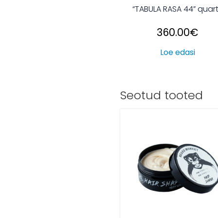
“TABULA RASA 44” quar
360.00
€
Loe edasi
Seotud tooted