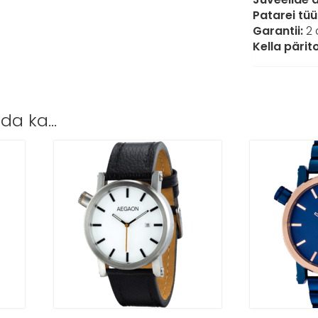
Patarei tü
Garantii:
2 
Kella pärito
ida ka…