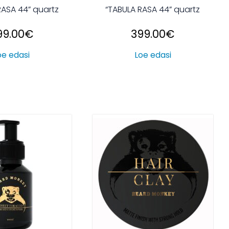
RASA 44” quartz
“TABULA RASA 44” quartz
99.00
€
399.00
€
oe edasi
Loe edasi