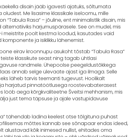
 käekella disain jääb igavesti ajatuks, sõltumata
a oludest. Me lisasime klassikale iseloomu, mille
n “Tabula Rasa” – jõuline, ent minimalistlik disain, mis
alternatiiviks harjumuspärasele. See on mudel, mis
 meistrite poolt kestma loodud, kasutades vaid
d komponente ja isiklikku lähenemist.
tsioone eirav kroonnupu asukoht tõstab “Tabula Rasa”
 teiste klassikute seast ning tagab ühtlasi
avuse randmele. Ühepoolse peegeldustõkkega
rklaas annab selge ülevaate ajast iga ilmaga. Selle
eks läheb tarvis teemanti tugevust. Hoolikalt
d ja harjatud pinnatöötlusega roostevabaterasest
s lööb aega kõrgkvaliteetne Šveitsi mehhanism, mis
välja just tema täpsuse ja ajale vastupidavuse
a” tähendab ladina keelest otse tõlgituna puhast
soofilisemas mõttes kannab see sõnapaar endas ideed,
elt alustavad kõik inimesed nullist, ehitades oma
s läbi tajude ja kogemuste – ehk võrdsed võimalused