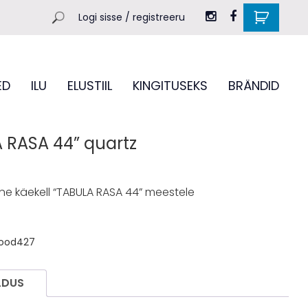
Logi sisse / registreeru
ED
ILU
ELUSTIIL
KINGITUSEKS
BRÄNDID
 RASA 44” quartz
lne käekell “TABULA RASA 44” meestele
ood427
LDUS