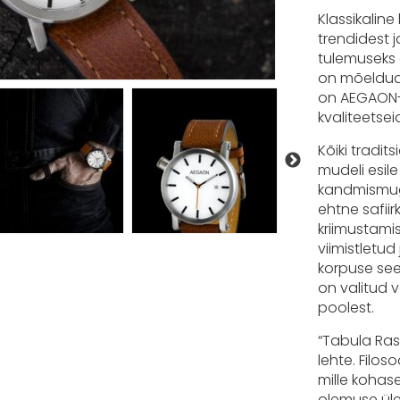
Klassikaline
trendidest j
tulemuseks o
on mõeldud 
on AEGAON-i
kvaliteetsei
Kõiki tradi
mudeli esile
kandmismug
ehtne safii
kriimustamis
viimistletu
korpuse see
on valitud 
poolest.
“Tabula Ras
lehte. Filo
mille kohas
olemuse üle