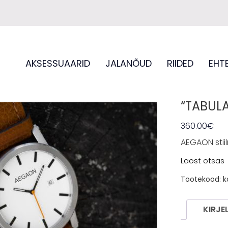
AKSESSUAARID
JALANÕUD
RIIDED
EHT
“TABULA
360.00
€
AEGAON stii
Laost otsas
Tootekood:
k
KIRJE