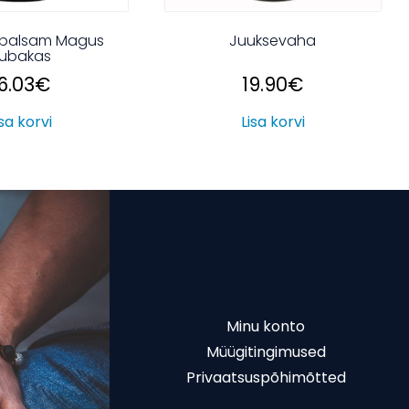
palsam Magus
Juuksevaha
ubakas
6.03
€
19.90
€
isa korvi
Lisa korvi
Minu konto
Müügitingimused
Privaatsuspõhimõtted