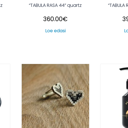
tz
“TABULA RASA 44” quartz
“TABULA 
360.00
€
3
Loe edasi
L