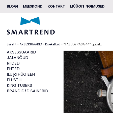
BLOGI
MEESKOND
KONTAKT
MÜÜGITINGIMUSED
AKSESSUAARID
JALANÕUD
RIIDED
Esileht
-
AKSESSUAARID
-
Käekellad
- “TABULA RASA 44” quartz
EHTED
AKSESSUAARID
JALANÕUD
ILU
RIIDED
EHTED
ELUSTIIL
ILU ja HÜGIEEN
ELUSTIIL
KINGITUSEKS
KINGITUSEKS
BRÄNDID/DISAINERID
BRÄNDID