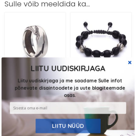
Sulle võib meeldida ka…
LIITU UUDISKIRJAGA
Liitu uudiskirjaga ja me saadame Sulle infot
Sõrmus Cracked
Käevõru Fractured
põnevate disaintoodete ja uute blogiteemade
osas.
150.00
€
200.00
€
Vali
Vali
LIITU NÜÜD