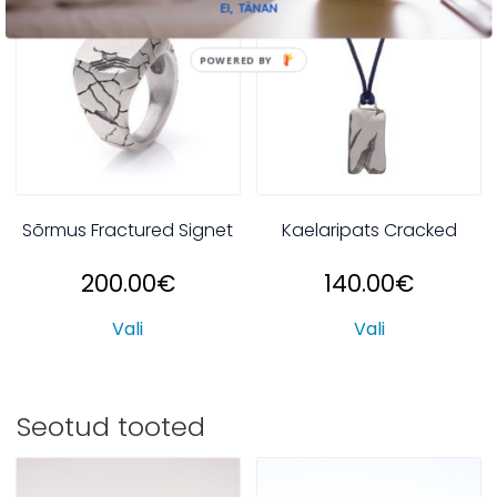
EI, TÄNAN
POWERED BY
Sõrmus Fractured Signet
Kaelaripats Cracked
200.00
€
140.00
€
Vali
Vali
Seotud tooted