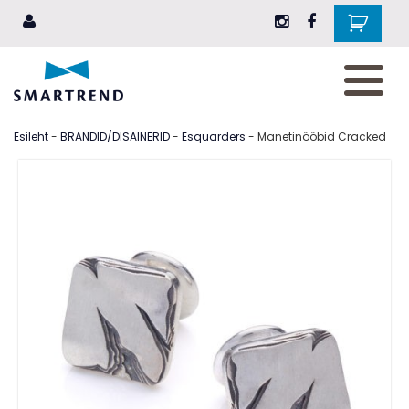
AKSESSUAARID
JALANÕUD
Esileht
-
BRÄNDID/DISAINERID
-
Esquarders
- Manetinööbid Cracked
RIIDED
EHTED
ILU
ELUSTIIL
KINGITUSEKS
BRÄNDID
Blogi