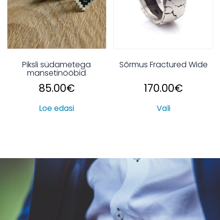
Piksli südametega
Sõrmus Fractured Wide
mansetinööbid
85.00
€
170.00
€
Loe edasi
Vali