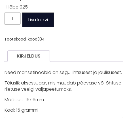
Hõbe 925
Manetinööbid
Lisa korvi
Cracked
kogus
Tootekood:
kood334
KIRJELDUS
Need mansetinööbid on segu lihtsusest ja jõulisusest.
Täiuslik aksessuaar, mis muudab päevase või õhtuse
riietuse veelgi väljapeetumaks.
Mõõdud: 16x16mm
Kaal: 15 grammi