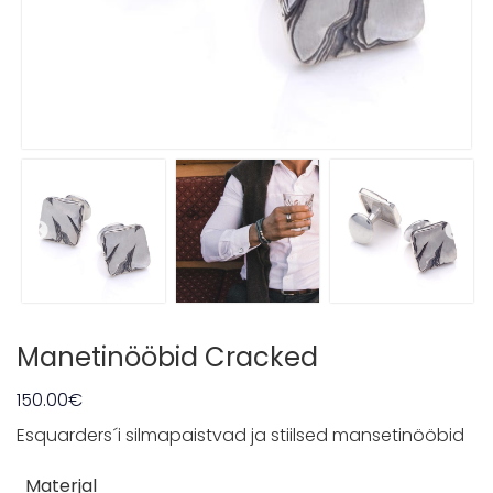
MEESKOND
Müügitingimused
Privaatsuspõhimõtted
Kontakt
Manetinööbid Cracked
150.00
€
Esquarders´i silmapaistvad ja stiilsed mansetinööbid
Materjal