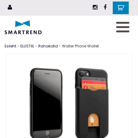
AKSESSUAARID
JALANÕUD
Esileht
-
ELUSTIIL
-
Rahakotid
- Walter Phone Wallet
RIIDED
EHTED
ILU
ELUSTIIL
KINGITUSEKS
BRÄNDID
Blogi