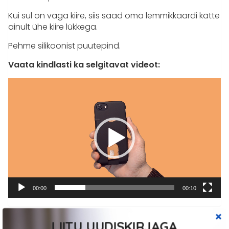
Kui sul on väga kiire, siis saad oma lemmikkaardi kätte
ainult ühe kiire lükkega.
Pehme silikoonist puutepind.
Vaata kindlasti ka selgitavat videot:
Videoesitaja
00:00
00:10
LIITU UUDISKIRJAGA
Sulle võib meeldida ka…