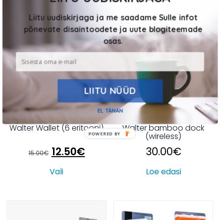
Liitu uudiskirjaga ja me saadame Sulle infot
%
põnevate disaintoodete ja uute blogiteemade
osas.
LIITU NÜÜD
EI, TÄNAN
Walter Wallet (6 eritooni)
Walter bamboo dock
POWERED BY
(wireless)
Algne
Praegune
12.50
€
30.00
€
15.00
€
hind
hind
Vali
Loe edasi
oli:
on:
15.00€.
12.50€.