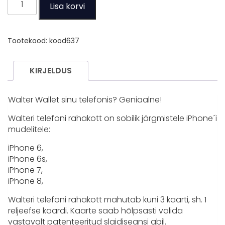
Lisa korvi
Phone
Wallet
kogus
Tootekood:
kood637
KIRJELDUS
Walter Wallet sinu telefonis? Geniaalne!
Walteri telefoni rahakott on sobilik järgmistele iPhone´i
mudelitele:
iPhone 6,
iPhone 6s,
iPhone 7,
iPhone 8,
Walteri telefoni rahakott mahutab kuni 3 kaarti, sh. 1
reljeefse kaardi. Kaarte saab hõlpsasti valida
vastavalt patenteeritud slaidiseansi abil.