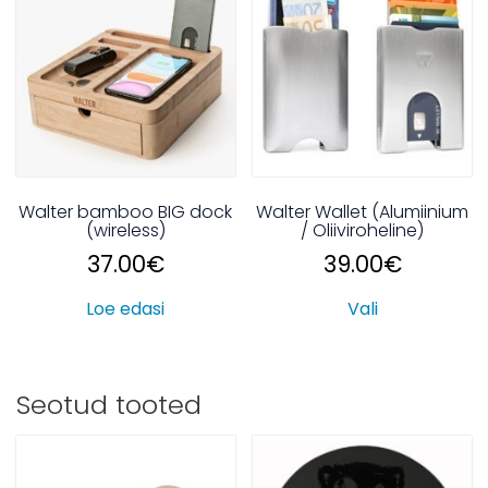
Walter bamboo BIG dock
Walter Wallet (Alumiinium
(wireless)
/ Oliiviroheline)
37.00
€
39.00
€
Loe edasi
Vali
Seotud tooted