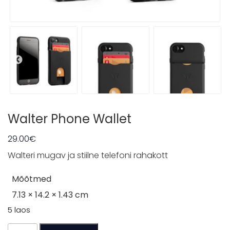
MEESKOND
Müügitingimused
Privaatsuspõhimõtted
Kontakt
Walter Phone Wallet
29.00
€
Walteri mugav ja stiilne telefoni rahakott
Mõõtmed
7.13 × 14.2 × 1.43 cm
5 laos
Walter