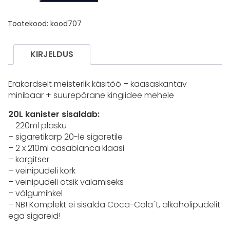
of
the
Tootekood:
kood707
real
man"
(must)
KIRJELDUS
kogus
Erakordselt meisterlik käsitöö – kaasaskantav
minibaar + suurepärane kingiidee mehele
20L kanister sisaldab:
– 220ml plasku
– sigaretikarp 20-le sigaretile
– 2 x 210ml casablanca klaasi
– korgitser
– veinipudeli kork
– veinipudeli otsik valamiseks
– välgumihkel
– NB! Komplekt ei sisalda Coca-Cola´t, alkoholipudelit
ega sigareid!