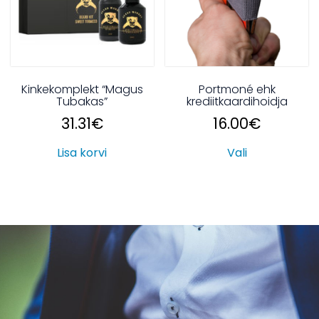
Kinkekomplekt “Magus
Portmoné ehk
Tubakas”
krediitkaardihoidja
31.31
€
16.00
€
Lisa korvi
Vali