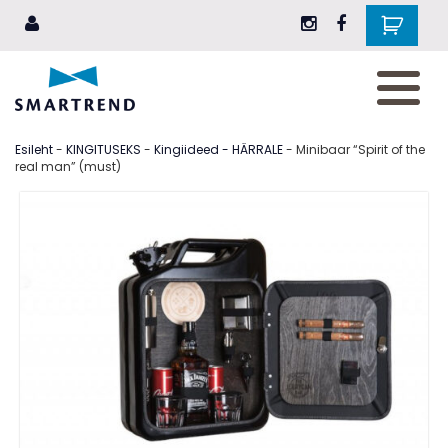
AKSESSUAARID
JALANÕUD
Esileht
-
KINGITUSEKS
-
Kingiideed - HÄRRALE
- Minibaar “Spirit of the
RIIDED
real man” (must)
EHTED
ILU
ELUSTIIL
KINGITUSEKS
BRÄNDID
Blogi