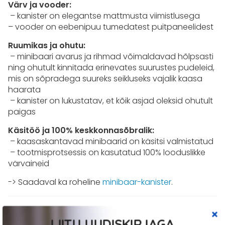
Värv ja vooder:
– kanister on elegantse mattmusta viimistlusega
– vooder
on eebenipuu tumedatest puitpaneelidest
Ruumikas ja ohutu:
–
minibaari avarus ja rihmad võimaldavad hõlpsasti
ning ohutult kinnitada erinevates suurustes pudeleid,
mis on sõpradega suureks seikluseks vajalik kaasa
haarata
– kanister on lukustatav, et kõik asjad oleksid ohutult
paigas
Käsitöö ja 100% keskkonnasõbralik:
– kaasaskantavad minibaarid on käsitsi valmistatud
–
tootmisprotsessis on kasutatud 100% looduslikke
värvaineid
-> Saadaval ka roheline
minibaar-kanister
.
Sulle võib meeldida ka…
LIITU UUDISKIRJAGA