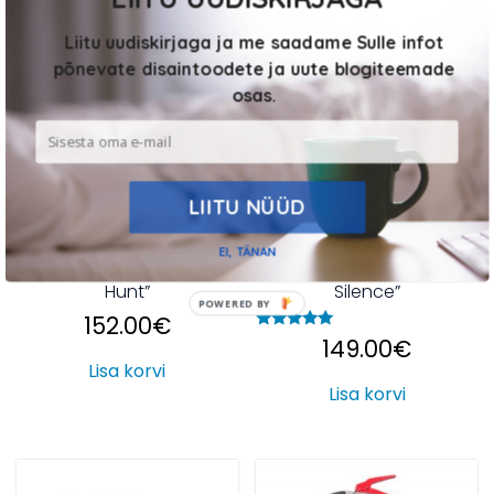
Liitu uudiskirjaga ja me saadame Sulle infot
põnevate disaintoodete ja uute blogiteemade
osas.
LIITU NÜÜD
EI, TÄNAN
Minibaar “Passion to
Minibaar “Power of
Hunt”
Silence”
POWERED BY
152.00
€
Hinnanguga
149.00
€
5.00
Lisa korvi
/ 5
Lisa korvi