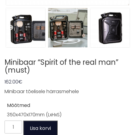
MEESKOND
Müügitingimused
Privaatsuspõhimõtted
Kontakt
Minibaar “Spirit of the real man”
(must)
162.00
€
Minibaar tõelisele härrasmehele
Mõõtmed
350x470x170mm (LxHxS)
Minibaar
Lisa korvi
"Spirit