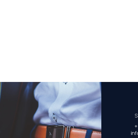
S
+
in