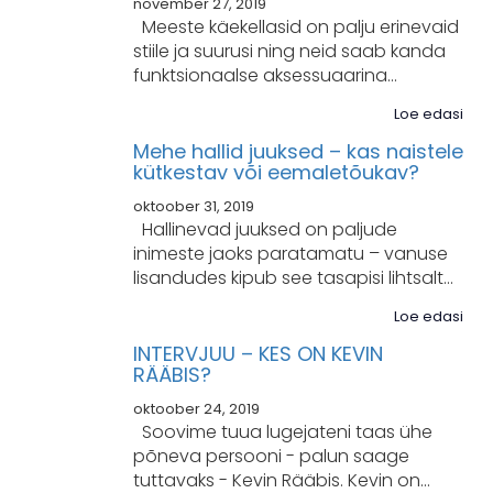
november 27, 2019
Meeste käekellasid on palju erinevaid
stiile ja suurusi ning neid saab kanda
funktsionaalse aksessuaarina…
Loe edasi
Mehe hallid juuksed – kas naistele
kütkestav või eemaletõukav?
oktoober 31, 2019
Hallinevad juuksed on paljude
inimeste jaoks paratamatu – vanuse
lisandudes kipub see tasapisi lihtsalt…
Loe edasi
INTERVJUU – KES ON KEVIN
RÄÄBIS?
oktoober 24, 2019
Soovime tuua lugejateni taas ühe
põneva persooni - palun saage
tuttavaks - Kevin Rääbis. Kevin on…