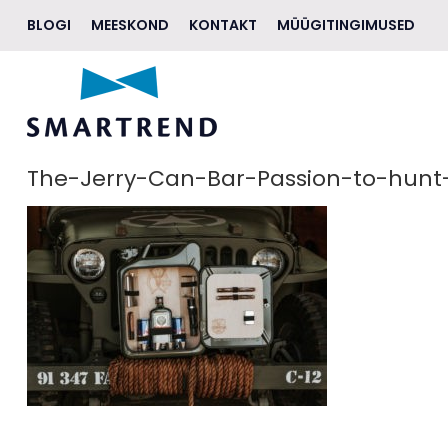
BLOGI
MEESKOND
KONTAKT
MÜÜGITINGIMUSED
AKSESSUAARID
JALANÕUD
RIIDED
The-Jerry-Can-Bar-Passion-to-hunt
EHTED
ILU
ELUSTIIL
KINGITUSEKS
BRÄNDID