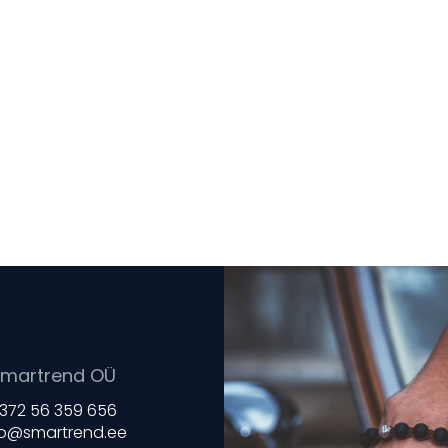
martrend OÜ
372 56 359 656
fo@smartrend.ee