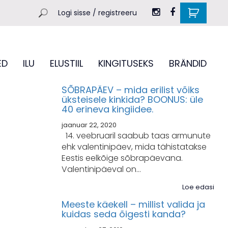
Logi sisse / registreeru
ED
ILU
ELUSTIIL
KINGITUSEKS
BRÄNDID
SÕBRAPÄEV – mida erilist võiks
üksteisele kinkida? BOONUS: üle
40 erineva kingiidee.
jaanuar 22, 2020
14. veebruaril saabub taas armunute
ehk valentinipäev, mida tähistatakse
Eestis eelkõige sõbrapäevana.
Valentinipäeval on…
Loe edasi
Meeste käekell – millist valida ja
kuidas seda õigesti kanda?