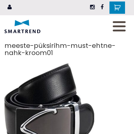
AKSESSUAARID
JALANÕUD
meeste-püksirihm-must-ehtne-
RIIDED
nahk-kroom01
EHTED
ILU
ELUSTIIL
KINGITUSEKS
BRÄNDID
Blogi