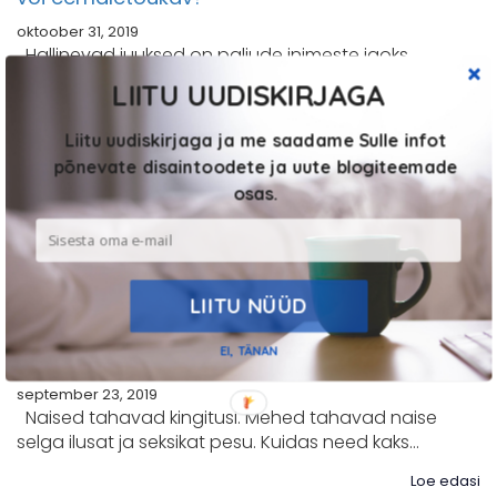
oktoober 31, 2019
Hallinevad juuksed on paljude inimeste jaoks
paratamatu – vanuse lisandudes kipub see tasapisi
LIITU UUDISKIRJAGA
lihtsalt…
Liitu uudiskirjaga ja me saadame Sulle infot
Loe edasi
põnevate disaintoodete ja uute blogiteemade
INTERVJUU – KES ON KEVIN RÄÄBIS?
osas.
oktoober 24, 2019
Soovime tuua lugejateni taas ühe põneva persooni
- palun saage tuttavaks - Kevin Rääbis. Kevin on…
Loe edasi
LIITU NÜÜD
MEHED, kuidas valida ÕIGESTI oma kallimale
EI, TÄNAN
SEKSIKAT PESU?
september 23, 2019
Naised tahavad kingitusi. Mehed tahavad naise
selga ilusat ja seksikat pesu. Kuidas need kaks…
Loe edasi