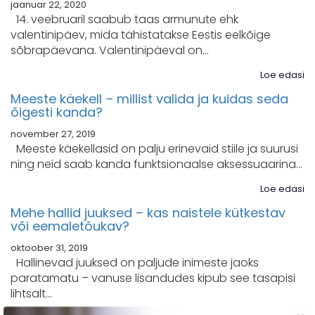
jaanuar 22, 2020
14. veebruaril saabub taas armunute ehk
MEESKOND
valentinipäev, mida tähistatakse Eestis eelkõige
sõbrapäevana. Valentinipäeval on…
Müügitingimused
Loe edasi
Privaatsuspõhimõtted
Meeste käekell – millist valida ja kuidas seda
Kontakt
õigesti kanda?
november 27, 2019
Meeste käekellasid on palju erinevaid stiile ja suurusi
ning neid saab kanda funktsionaalse aksessuaarina…
Loe edasi
Mehe hallid juuksed – kas naistele kütkestav
või eemaletõukav?
oktoober 31, 2019
Hallinevad juuksed on paljude inimeste jaoks
paratamatu – vanuse lisandudes kipub see tasapisi
lihtsalt…