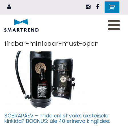
AKSESSUAARID
JALANÕUD
firebar-minibaar-must-open
RIIDED
EHTED
ILU
ELUSTIIL
KINGITUSEKS
BRÄNDID
SÕBRAPÄEV – mida erilist võiks üksteisele
kinkida? BOONUS: üle 40 erineva kingiidee.
Blogi