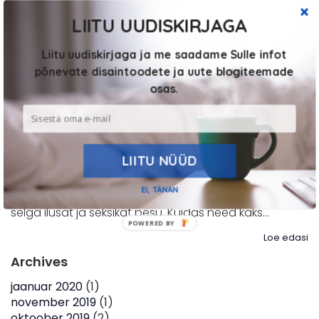
Loe edasi
LIITU UUDISKIRJAGA
INTERVJUU – KES ON KEVIN RÄÄBIS?
Liitu uudiskirjaga ja me saadame Sulle infot
oktoober 24, 2019
põnevate disaintoodete ja uute blogiteemade
Soovime tuua lugejateni taas ühe põneva persooni
osas.
- palun saage tuttavaks - Kevin Rääbis. Kevin on…
Loe edasi
MEHED, kuidas valida ÕIGESTI oma kallimale
SEKSIKAT PESU?
LIITU NÜÜD
september 23, 2019
EI, TÄNAN
Naised tahavad kingitusi. Mehed tahavad naise
selga ilusat ja seksikat pesu. Kuidas need kaks…
POWERED BY
Loe edasi
Archives
jaanuar 2020
(1)
november 2019
(1)
oktoober 2019
(2)