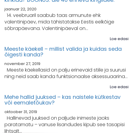
MEESKOND
jaanuar 22, 2020
14. veebruaril saabub taas armunute ehk
Müügitingimused
valentinipäev, mida tähistatakse Eestis eelkõige
sõbrapäevana. Valentinipäeval on…
Privaatsuspõhimõtted
Loe edasi
Kontakt
Meeste käekell – millist valida ja kuidas seda
õigesti kanda?
november 27, 2019
Meeste käekellasid on palju erinevaid stiile ja suurusi
ning neid saab kanda funktsionaalse aksessuaarina…
Loe edasi
Mehe hallid juuksed – kas naistele kütkestav
või eemaletõukav?
oktoober 31, 2019
Hallinevad juuksed on paljude inimeste jaoks
paratamatu – vanuse lisandudes kipub see tasapisi
lihtsalt…